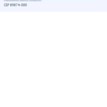
CEP 89874-000
Contato
+55 (49) 3198-1512
contato@fixum.ind.br
Links úteis
Política de Privacidade
Termos de Uso
© 2025-2026
FIXUM
. Todos os direitos reservados.
Desenvolvido por
AMPLAMENTE