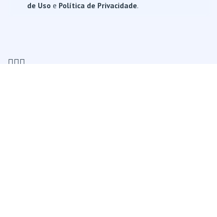
de Uso
e
Política de Privacidade
.
Endereço
Avenida Alcides Antonio D'agostini, nº 81
Bairro Industrial
Maravilha, Santa Catarina
CEP 89874-000
Contato
+55 (49) 3198-1512
contato@fixum.ind.br