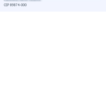
CEP 89874-000
Contato
+55 (49) 3198-1512
contato@fixum.ind.br
Links úteis
Política de Privacidade
Termos de Uso
© 2025-2026
FIXUM
. Todos os direitos reservados.
Desenvolvido por
AMPLAMENTE